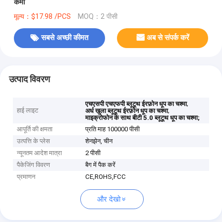
कमी
मूल्य：$17.98 /PCS
MOQ：2 पीसी
सबसे अच्छी कीमत
अब से संपर्क करें
उत्पाद विवरण
,
एचएसपी एचएफपी ब्लूटूथ ईरफ़ोन धूप का चश्मा
हाई लाइट
,
अर्ध खुला ब्लूटूथ ईरफ़ोन धूप का चश्मा
माइक्रोफोन के साथ बीटी 5.0 ब्लूटूथ धूप का चश्मा;
आपूर्ति की क्षमता
प्रति माह 100000 पीसी
उत्पत्ति के प्लेस
शेनझेन, चीन
न्यूनतम आदेश मात्रा
2 पीसी
पैकेजिंग विवरण
बैग में पैक करें
प्रमाणन
CE,ROHS,FCC
और देखो